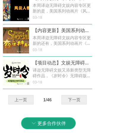
本周译迩无障碍文娱内容专区更
新的是，美国系列动画片《风云
人物志》第二集的无障碍版。
03-18
【内容更新】美国系列动画片《你很特别》第一集手语版上线！
本周译迩无障碍文娱内容专区更
新的还有，美国系列动画片《你
很特别》第一集的手语版。
03-18
【项目动态】文娱无障碍项目作品再推新类型，民俗系列动态漫画《岁时令》全网播出！
译迩无障碍文娱又添新类型无障
碍作品，《岁时令》无障碍版手
语版全网发布
03-18
上一页
1
/
46
下一页
更多合作伙伴
ꀅ